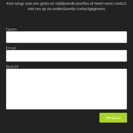
Kom langs voor een gratis en vrijblijvende proefles of neem eerst contact
met ons op via onderstaande contactgegevens.
Naam
Email
Bericht
Verstuur